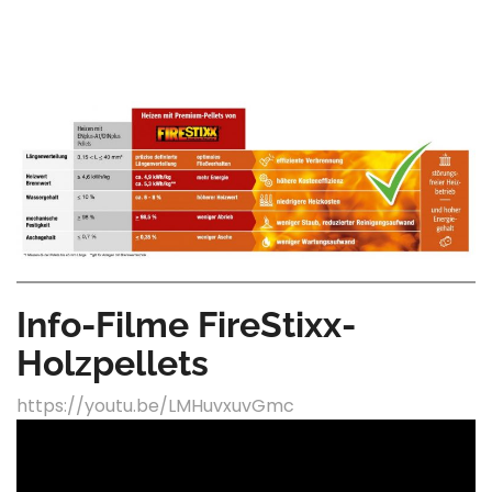
Info-Filme FireStixx-
Holzpellets
https://youtu.be/LMHuvxuvGmc