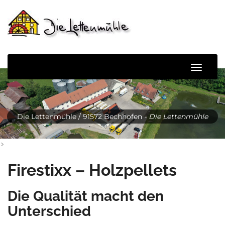
Zum
Inhalt
springen
Naviga
umscha
Die Lettenmühle / 91572 Bechhofen
- Die Lettenmühle
>
Firestixx – Holzpellets
Die Qualität macht den
Unterschied